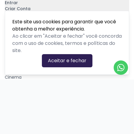
Entrar
Criar Conta
Pagamento Seguro
Este site usa cookies para garantir que você
obtenha a melhor experiência.
Ao clicar em "Aceitar e fechar" você concorda
com o uso de cookies, termos e políticas do
site.
CATEGORIAS DE EVENTOS
Aceitar e fechar
Carnaval
Cinema
Competição ou torneio
Corporativo
Corrida
Curso, aula, treinamento ou workshop
Drive-in