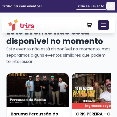
Trabalha com eventos?
Crie seu evento
Fec
Este Evento não está
disponível no momento
Este evento não está disponível no momento, mas
separamos alguns eventos similares que podem
te interessar.
Veja mais sobre Baruma Percussão do Samba + Dj Mar
Veja mais sobre CRIS
Ingressos esgota
Baruma Percussão do
CRIS PEREIRA - CO