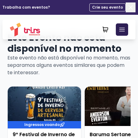
Trabalha com eventos?
Crie seu evento
Fec
Este Evento não está
disponível no momento
Este evento não está disponível no momento, mas
separamos alguns eventos similares que podem
te interessar.
Veja mais sobre 9º Festival de Inverno de Cerveja Art
Veja mais sobre Barum
Ingressos voando
9º Festival de Inverno de
Baruma Sertanejo