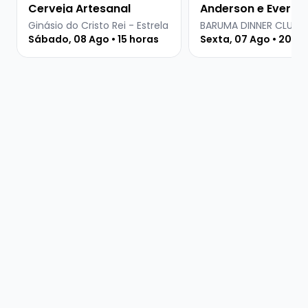
Cerveja Artesanal
Anderson e Everton
Martins
Ginásio do Cristo Rei - Estrela
BARUMA DINNER CLUB
Sábado, 08 Ago • 15 horas
Sexta, 07 Ago • 20 ho