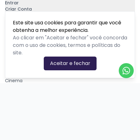
Entrar
Criar Conta
Pagamento Seguro
Este site usa cookies para garantir que você
obtenha a melhor experiência.
Ao clicar em "Aceitar e fechar" você concorda
com o uso de cookies, termos e políticas do
site.
CATEGORIAS DE EVENTOS
Aceitar e fechar
Carnaval
Cinema
Competição ou torneio
Corporativo
Corrida
Curso, aula, treinamento ou workshop
Drive-in