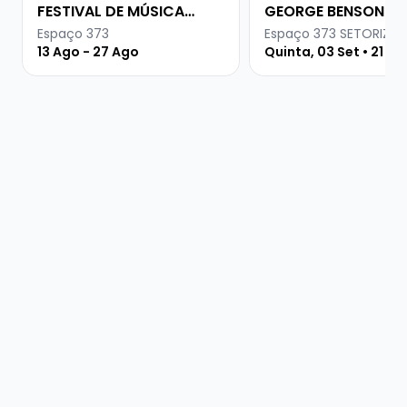
FESTIVAL DE MÚSICA
GEORGE BENSON
URUGUAIA
Espaço 373
Espaço 373 SETORIZA
13 Ago - 27 Ago
Quinta, 03 Set • 21 ho