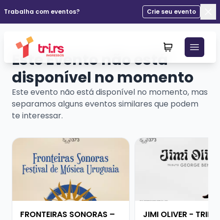
Trabalha com eventos?
Crie seu evento
Fec
Este Evento não está
disponível no momento
Este evento não está disponível no momento, mas
separamos alguns eventos similares que podem
te interessar.
Veja mais sobre FRONTEIRAS SONORAS – FESTIVAL D
Veja mais sobre JIMI
FRONTEIRAS SONORAS –
JIMI OLIVER - TRIB