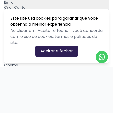
Entrar
Criar Conta
Pagamento Seguro
Este site usa cookies para garantir que você
obtenha a melhor experiência.
Ao clicar em "Aceitar e fechar" você concorda
com o uso de cookies, termos e políticas do
site.
CATEGORIAS DE EVENTOS
Aceitar e fechar
Carnaval
Cinema
Competição ou torneio
Corporativo
Corrida
Curso, aula, treinamento ou workshop
Drive-in