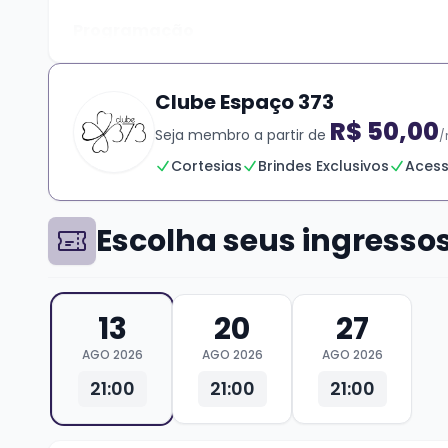
Programação
•
06 de agosto
– Edu Pitufo Lombardo e Nicola
Clube Espaço 373
•
13 de agosto
– Alejandro Balbis
R$ 50,00
Seja membro a partir de
/
•
20 de agosto
– Rossana Taddei & Gustavo E
Cortesias
Brindes Exclusivos
Acess
•
27 de agosto
– Martin Buscaglia
Escolha seus ingresso
06/08 – Edu Pitufo Lombardo e Nicolas Ibar
Edu Pitufo Lombardo é músico, compositor, per
13
20
27
importantes murgas do país, conquistou nove p
lado de nomes como Jaime Roos, Jorge Drexler,
AGO 2026
AGO 2026
AGO 2026
com discos premiados e apresentações pela Am
21:00
21:00
21:00
13/08 – Alejandro Balbis