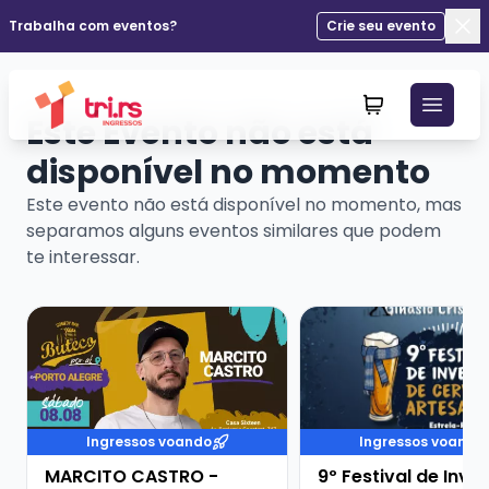
Trabalha com eventos?
Crie seu evento
Fec
Este Evento não está
disponível no momento
Este evento não está disponível no momento, mas
separamos alguns eventos similares que podem
te interessar.
Veja mais sobre MARCITO CASTRO - STANDUP COME
Veja mais sobre 9º Fe
Ingressos voando
Ingressos voando
MARCITO CASTRO -
9º Festival de Inve