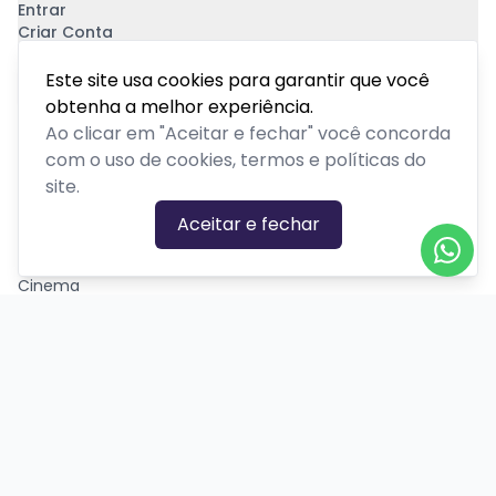
Entrar
Criar Conta
Pagamento Seguro
Este site usa cookies para garantir que você
obtenha a melhor experiência.
Ao clicar em "Aceitar e fechar" você concorda
com o uso de cookies, termos e políticas do
site.
CATEGORIAS DE EVENTOS
Aceitar e fechar
Carnaval
Cinema
Competição ou torneio
Corporativo
Corrida
Curso, aula, treinamento ou workshop
Drive-in