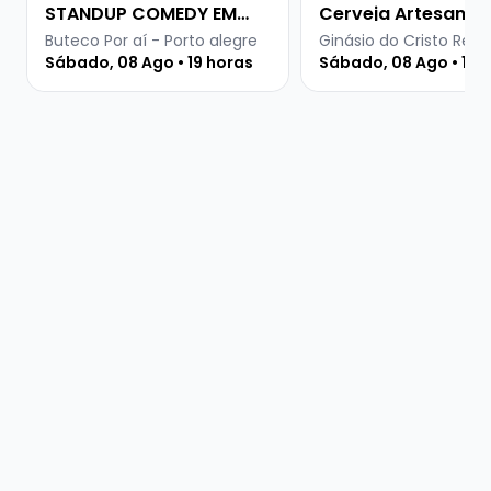
STANDUP COMEDY EM
Cerveja Artesanal
PORTO ALEGRE
Buteco Por aí - Porto alegre
Ginásio do Cristo Rei -
Sábado, 08 Ago • 19 horas
Sábado, 08 Ago • 15 