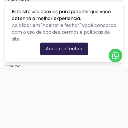
Criar Conta
Pagamento Seguro
Este site usa cookies para garantir que você
obtenha a melhor experiência.
Ao clicar em "Aceitar e fechar" você concorda
com o uso de cookies, termos e políticas do
site.
CATEGORIAS DE EVENTOS
Aceitar e fechar
Carnaval
Cinema
Competição ou torneio
Corporativo
Corrida
Curso, aula, treinamento ou workshop
Drive-in
Espetáculos