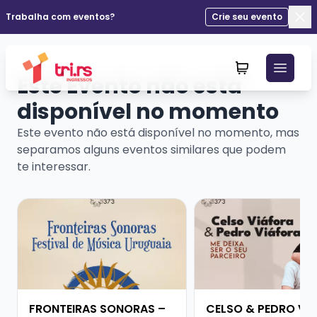
Trabalha com eventos?
Crie seu evento
Fec
Este Evento não está
disponível no momento
Este evento não está disponível no momento, mas
separamos alguns eventos similares que podem
te interessar.
Veja mais sobre FRONTEIRAS SONORAS – FESTIVAL D
Veja mais sobre CELS
FRONTEIRAS SONORAS –
CELSO & PEDRO VI