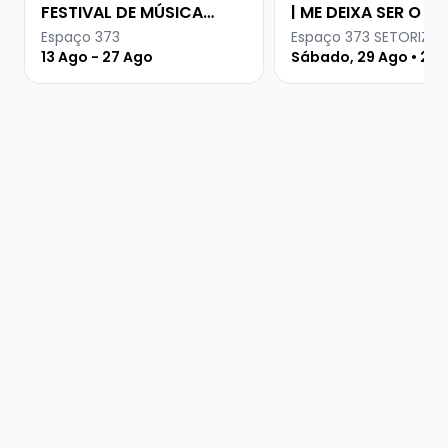
FESTIVAL DE MÚSICA
| ME DEIXA SER O SE
URUGUAIA
PARCEIRO
Espaço 373
Espaço 373 SETORIZA
13 Ago - 27 Ago
Sábado, 29 Ago • 21 