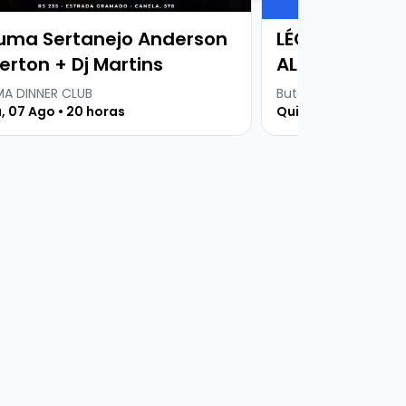
Ingresso
uma Sertanejo Anderson
LÉO COSTA - 
erton + Dj Martins
ALTA PERFOR
A DINNER CLUB
Buteco Comedy Bar
, 07 Ago • 20 horas
Quinta, 06 Ago • 19