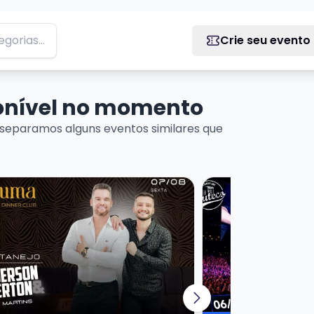
Crie seu evento
ponível no momento
separamos alguns eventos similares que
+ Dj Kima
is sobre Baruma Sertanejo Anderson e Everton + Dj Mart
Veja mais sobre L