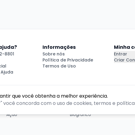
 ajuda?
Informações
Minha c
2-8801
Sobre nós
Entrar
Política de Privacidade
Criar Con
ial
Termos de Uso
 Ajuda
rantir que você obtenha a melhor experiência.
GÊNEROS
r" você concorda com o uso de cookies, termos e políticas
Ação
Biográfico
Comédia
Comédia dramática
Contação
Cult