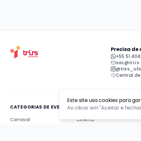
Precisa de
+55 51 404
sac@tri.rs
@trirs_ofic
Central de
Este site usa cookies para ga
CATEGORIAS DE EVENTOS
Ao clicar em "Aceitar e fecha
Carnaval
Cinema
Competição ou torneio
Corporativo
Corrida
Curso, aula, treinamento ou workshop