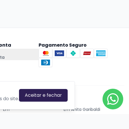
onta
Pagamento Seguro
ta
Aceitar e fechar
CIDADES EM DESTAQUE
 do site.
Em
Em Anita Garibaldi
Em Canela
Em Canoas
Em Caxias do Sul
Em Estrela