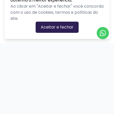
obtenha a melhor experiência.
Ao clicar em "Aceitar e fechar" você concorda
com o uso de cookies, termos e políticas do
site.
Aceitar e fechar
CATEGORIAS DE EVENTOS
Carnaval
Cinema
Competição ou torneio
Corporativo
Corrida
Curso, aula, treinamento ou workshop
Drive-in
Espetáculos
Feira, festival ou exposição
Festas e shows