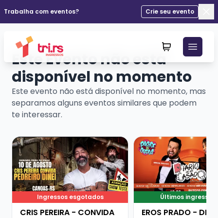
Trabalha com eventos?
Crie seu evento
Fec
Este Evento não está
disponível no momento
Este evento não está disponível no momento, mas
separamos alguns eventos similares que podem
te interessar.
Veja mais sobre CRIS PEREIRA - CONVIDA PEDREIRO DI
Veja mais sobre ERO
Ingressos esgotados
Últimos ingressos
CRIS PEREIRA - CONVIDA
EROS PRADO - DIÁR