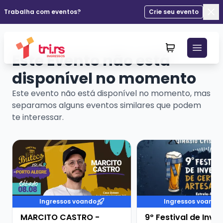
Trabalha com eventos?
Crie seu evento
Fec
Este Evento não está
disponível no momento
Este evento não está disponível no momento, mas
separamos alguns eventos similares que podem
te interessar.
Veja mais sobre MARCITO CASTRO - STANDUP COME
Veja mais sobre 9º Fe
Ingressos voando
Ingressos voando
MARCITO CASTRO -
9º Festival de Inve