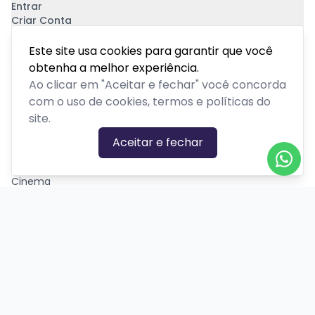
Entrar
Criar Conta
Pagamento Seguro
Este site usa cookies para garantir que você
obtenha a melhor experiência.
Ao clicar em "Aceitar e fechar" você concorda
com o uso de cookies, termos e políticas do
site.
CATEGORIAS DE EVENTOS
Aceitar e fechar
Carnaval
Cinema
Competição ou torneio
Corporativo
Corrida
Curso, aula, treinamento ou workshop
Drive-in