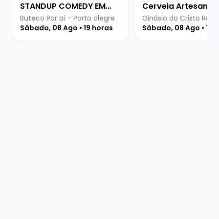
STANDUP COMEDY EM
Cerveja Artesanal
PORTO ALEGRE
Buteco Por aí - Porto alegre
Ginásio do Cristo Rei -
Sábado, 08 Ago • 19 horas
Sábado, 08 Ago • 15 