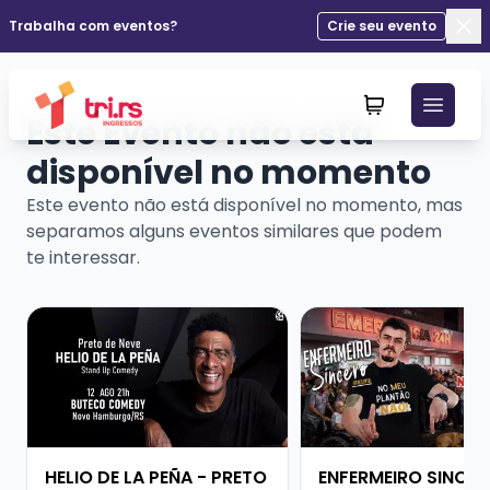
Trabalha com eventos?
Crie seu evento
Fec
Este Evento não está
disponível no momento
Este evento não está disponível no momento, mas
separamos alguns eventos similares que podem
te interessar.
Veja mais sobre HELIO DE LA PEÑA - PRETO DE NEVE
Veja mais sobre ENFE
HELIO DE LA PEÑA - PRETO
ENFERMEIRO SINCER