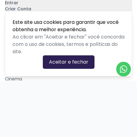
Entrar
Criar Conta
Pagamento Seguro
Este site usa cookies para garantir que você
obtenha a melhor experiência.
Ao clicar em "Aceitar e fechar" você concorda
com o uso de cookies, termos e políticas do
site.
CATEGORIAS DE EVENTOS
Aceitar e fechar
Carnaval
Cinema
Competição ou torneio
Corporativo
Corrida
Curso, aula, treinamento ou workshop
Drive-in