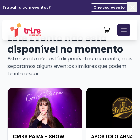
Trabalha com eventos?
Crie seu evento
Fec
Este Evento não está
disponível no momento
Este evento não está disponível no momento, mas
separamos alguns eventos similares que podem
te interessar.
Veja mais sobre CRISS PAIVA - SHOW SOLO
Veja mais sobre APO
CRISS PAIVA - SHOW
APOSTOLO ARNALD