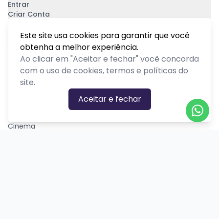
Entrar
Criar Conta
Pagamento Seguro
Este site usa cookies para garantir que você
obtenha a melhor experiência.
Ao clicar em "Aceitar e fechar" você concorda
com o uso de cookies, termos e políticas do
site.
CATEGORIAS DE EVENTOS
Aceitar e fechar
Carnaval
Cinema
Competição ou torneio
Corporativo
Corrida
Curso, aula, treinamento ou workshop
Drive-in