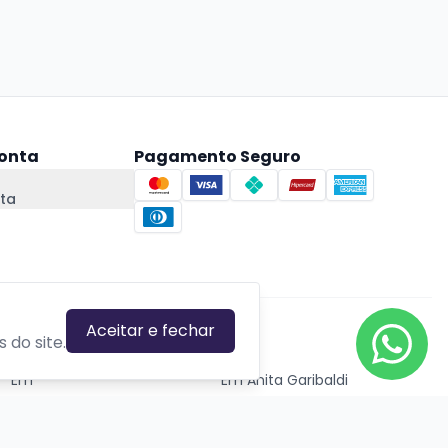
onta
Pagamento Seguro
ta
Aceitar e fechar
CIDADES EM DESTAQUE
 do site.
Em
Em Anita Garibaldi
Em Canela
Em Canoas
Em Caxias do Sul
Em Estrela