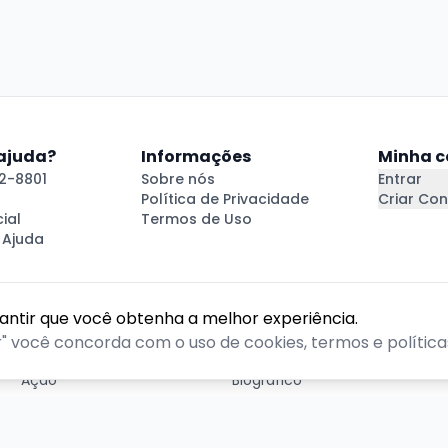
 ajuda?
Informações
Minha c
2-8801
Sobre nós
Entrar
Política de Privacidade
Criar Con
ial
Termos de Uso
 Ajuda
rantir que você obtenha a melhor experiência.
GÊNEROS
r" você concorda com o uso de cookies, termos e políticas
Ação
Biográfico
Comédia
Comédia dramática
Contação
Cult