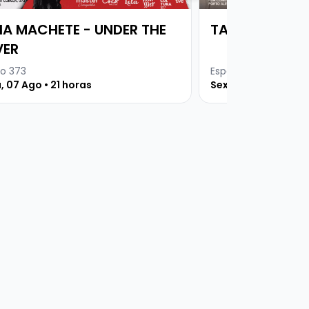
VIA MACHETE - UNDER THE
TAGUA TAGUA
ER
o 373
Espaço 373
, 07 Ago • 21 horas
Sexta, 21 Ago • 21 h