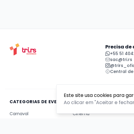
Precisa de
+55 51 404
sac@tri.rs
@trirs_ofic
Central de
Este site usa cookies para ga
CATEGORIAS DE EVENTOS
Ao clicar em "Aceitar e fecha
Carnaval
Cinema
Competição ou torneio
Corporativo
Corrida
Curso, aula, treinamento ou workshop