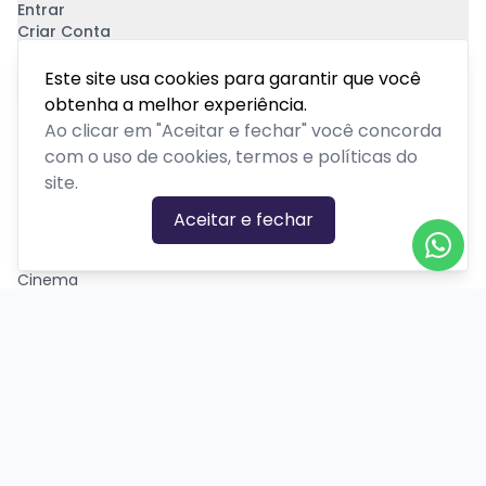
Entrar
Criar Conta
Pagamento Seguro
Este site usa cookies para garantir que você
obtenha a melhor experiência.
Ao clicar em "Aceitar e fechar" você concorda
com o uso de cookies, termos e políticas do
site.
CATEGORIAS DE EVENTOS
Aceitar e fechar
Carnaval
Cinema
Competição ou torneio
Corporativo
Corrida
Curso, aula, treinamento ou workshop
Drive-in