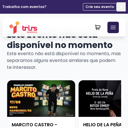
Trabalha com eventos?
Crie seu evento
Fec
Este Evento não está
disponível no momento
Este evento não está disponível no momento, mas
separamos alguns eventos similares que podem
te interessar.
Veja mais sobre MARCITO CASTRO - STANDUP COME
Veja mais sobre HELI
MARCITO CASTRO -
HELIO DE LA PEÑA -