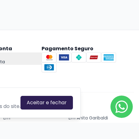
onta
Pagamento Seguro
ta
Aceitar e fechar
CIDADES EM DESTAQUE
 do site.
Em
Em Anita Garibaldi
Em Canela
Em Canoas
Em Caxias do Sul
Em Estrela