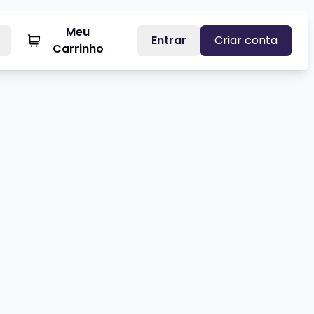
Meu
Entrar
Criar conta
Carrinho
UCAS ALVES - STANDUP COMEDY
Veja mais sobre APOSTOLO ARNA