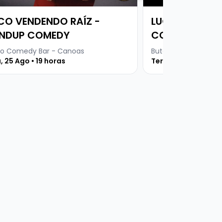
CO VENDENDO RAÍZ -
LUCAS ALVES 
NDUP COMEDY
COMEDY
o Comedy Bar - Canoas
Buteco Comedy Bar
, 25 Ago • 19 horas
Terça, 01 Set • 19 h