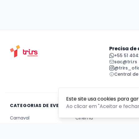
Precisa de
+55 51 404
sac@tri.rs
@trirs_ofic
Central de
Este site usa cookies para ga
CATEGORIAS DE EVENTOS
Ao clicar em "Aceitar e fecha
Carnaval
Cinema
Competição ou torneio
Corporativo
Corrida
Curso, aula, treinamento ou workshop