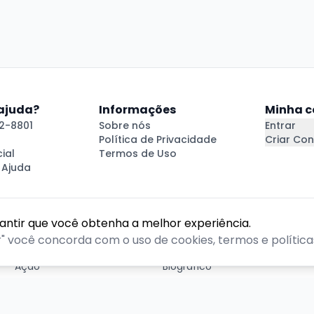
 ajuda?
Informações
Minha c
2-8801
Sobre nós
Entrar
Política de Privacidade
Criar Con
ial
Termos de Uso
 Ajuda
rantir que você obtenha a melhor experiência.
GÊNEROS
r" você concorda com o uso de cookies, termos e políticas
Ação
Biográfico
Comédia
Comédia dramática
Contação
Cult