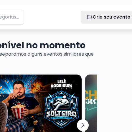
Crie seu evento
ponível no momento
separamos alguns eventos similares que
MEDY
ais sobre LELÊ RODRIGUES - SOLTEIRO SABOR CASADO
Veja mais sobre C