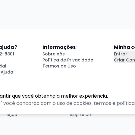
 ajuda?
Informações
Minha c
2-8801
Sobre nós
Entrar
Política de Privacidade
Criar Con
ial
Termos de Uso
 Ajuda
rantir que você obtenha a melhor experiência.
GÊNEROS
r" você concorda com o uso de cookies, termos e políticas
Ação
Biográfico
Comédia
Comédia dramática
Contação
Cult