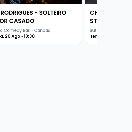
Ê RODRIGUES - SOLTEIRO
CHICO VENDEN
OR CASADO
STANDUP COM
o Comedy Bar - Canoas
Buteco Comedy Bar
a, 20 Ago • 18:30
Terça, 25 Ago • 19 