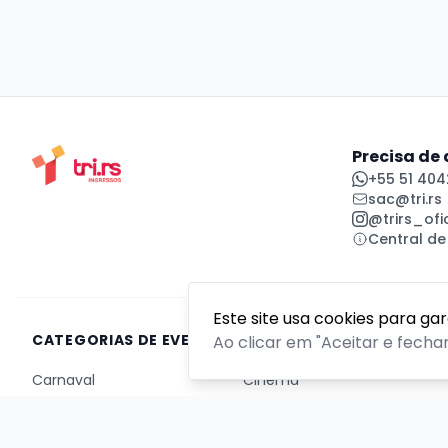
Precisa de
+55 51 404
sac@tri.rs
@trirs_ofic
Central de
Este site usa cookies para ga
CATEGORIAS DE EVENTOS
Ao clicar em "Aceitar e fecha
Carnaval
Cinema
Competição ou torneio
Corporativo
Corrida
Curso, aula, treinamento ou workshop