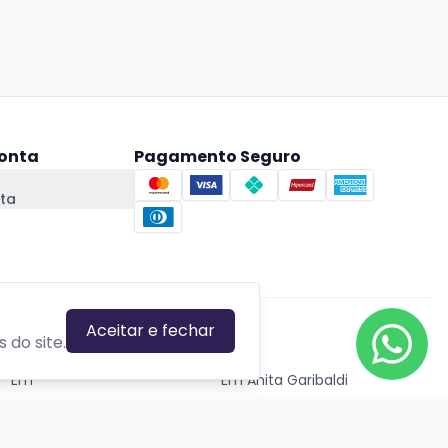
onta
Pagamento Seguro
ta
Aceitar e fechar
CIDADES EM DESTAQUE
 do site.
Em
Em Anita Garibaldi
Em Canela
Em Canoas
Em Caxias do Sul
Em Estrela