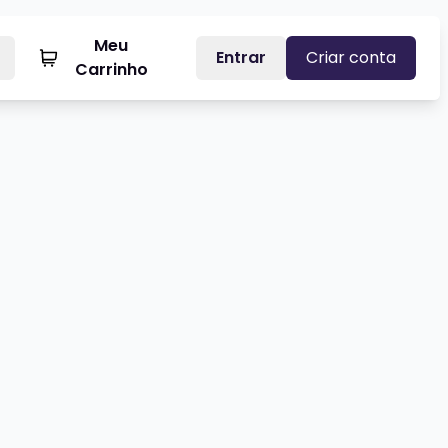
Meu
Entrar
Criar conta
Carrinho
HICO VENDENDO RAÍZ - STANDUP COMEDY
Veja mais sobre LUCAS ALVES -