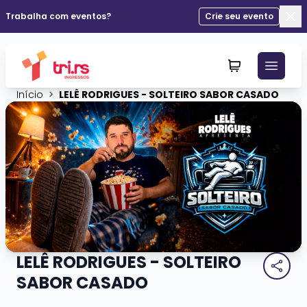
Trabalha com eventos?
Crie seu evento
Fec
Início
>
LELÊ RODRIGUES - SOLTEIRO SABOR CASADO
LELÊ RODRIGUES - SOLTEIRO
SABOR CASADO