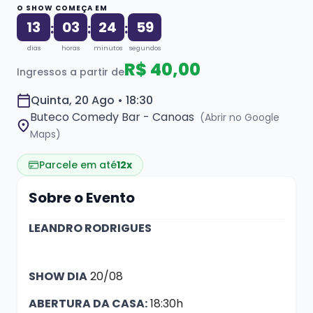
O SHOW COMEÇA EM
13
03
24
58
:
:
:
dias
horas
minutos
segundos
R$ 40,00
Ingressos a partir de
Quinta, 20 Ago • 18:30
Buteco Comedy Bar - Canoas
(Abrir no Google
Maps)
Parcele em até
12x
Sobre o Evento
LEANDRO RODRIGUES
SHOW DIA
20/08
ABERTURA DA CASA:
18:30h