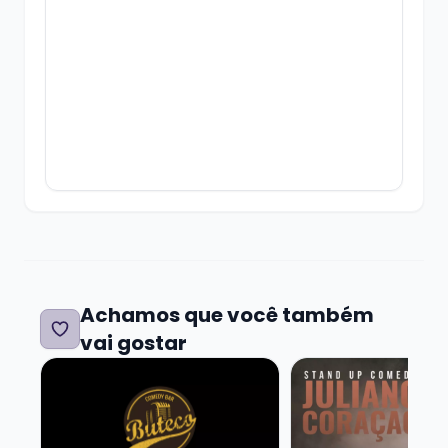
Sympla.
Os ingressos têm validade até o início do
show.
É isso, divirta-se!
Achamos que você também
vai gostar
Veja mais sobre APOSTOLO ARNALDO - PESADO DEM
Veja mais sobre J