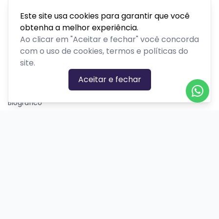
Parque temático
Este site usa cookies para garantir que você
Passeios, excursões ou tour
obtenha a melhor experiência.
Retiro ou acampamento
Ao clicar em "Aceitar e fechar" você concorda
com o uso de cookies, termos e políticas do
site.
GÊNEROS
Aceitar e fechar
Ação
Biográfico
Comédia
Comédia dramática
Contação
Cult
Dança
Drama
Educação