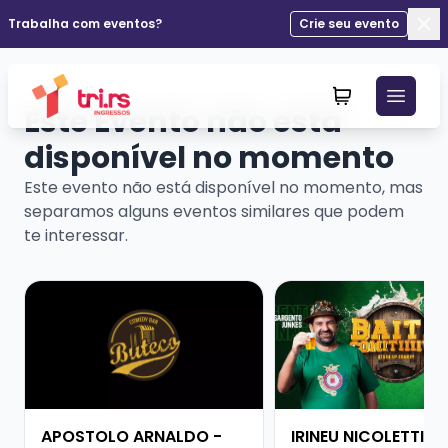
Trabalha com eventos?
Crie seu evento
Fec
Este Evento não está
disponível no momento
Este evento não está disponível no momento, mas
separamos alguns eventos similares que podem
te interessar.
Veja mais sobre APOSTOLO ARNALDO - PESADO DEMA
Veja mais sobre IRINE
APOSTOLO ARNALDO -
IRINEU NICOLETTI