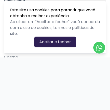
Criar Conta
Pagamento Seguro
Este site usa cookies para garantir que você
obtenha a melhor experiência.
Ao clicar em "Aceitar e fechar" você concorda
com o uso de cookies, termos e políticas do
site.
CATEGORIAS DE EVENTOS
Aceitar e fechar
Carnaval
Cinema
Competição ou torneio
Corporativo
Corrida
Curso, aula, treinamento ou workshop
Drive-in
Espetáculos