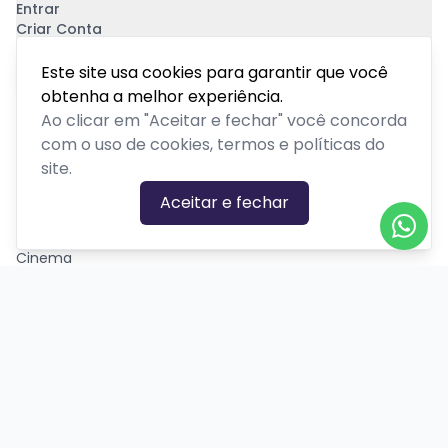
Entrar
Criar Conta
Pagamento Seguro
Este site usa cookies para garantir que você
obtenha a melhor experiência.
Ao clicar em "Aceitar e fechar" você concorda
com o uso de cookies, termos e políticas do
site.
CATEGORIAS DE EVENTOS
Aceitar e fechar
Carnaval
Cinema
Competição ou torneio
Corporativo
Corrida
Curso, aula, treinamento ou workshop
Drive-in