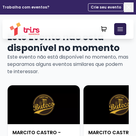
Trabalha com eventos?
Crie seu evento
Fec
Este Evento não está
disponível no momento
Este evento não está disponível no momento, mas
separamos alguns eventos similares que podem
te interessar.
Veja mais sobre MARCITO CASTRO - STANDUP COME
Veja mais sobre MA
MARCITO CASTRO -
MARCITO CASTRO 