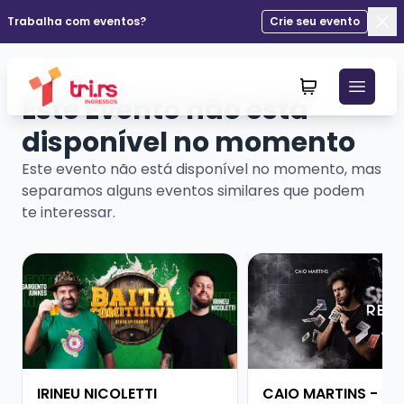
Trabalha com eventos?
Crie seu evento
Fec
Este Evento não está
disponível no momento
Este evento não está disponível no momento, mas
separamos alguns eventos similares que podem
te interessar.
Veja mais sobre IRINEU NICOLETTI
Veja mais sobre CAI
IRINEU NICOLETTI
CAIO MARTINS -