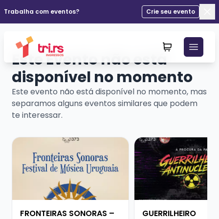
Trabalha com eventos?
Crie seu evento
Fec
Este Evento não está
disponível no momento
Este evento não está disponível no momento, mas
separamos alguns eventos similares que podem
te interessar.
Veja mais sobre FRONTEIRAS SONORAS – FESTIVAL D
Veja mais sobre GUE
FRONTEIRAS SONORAS –
GUERRILHEIRO