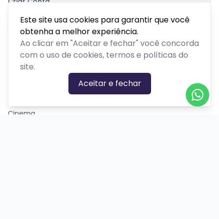
Criar Conta
Pagamento Seguro
Este site usa cookies para garantir que você
obtenha a melhor experiência.
Ao clicar em "Aceitar e fechar" você concorda
com o uso de cookies, termos e políticas do
site.
CATEGORIAS DE EVENTOS
Aceitar e fechar
Carnaval
Cinema
Competição ou torneio
Corporativo
Corrida
Curso, aula, treinamento ou workshop
Drive-in
Espetáculos