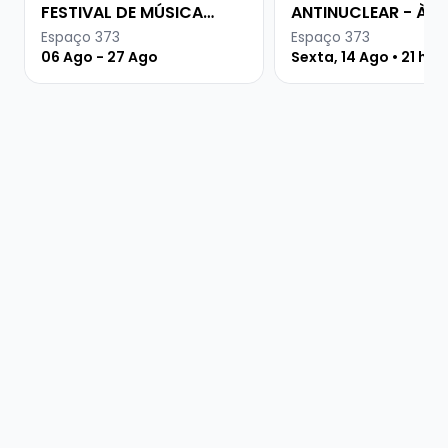
FESTIVAL DE MÚSICA
ANTINUCLEAR - À
URUGUAIA
PROCURA DA PAZ
Espaço 373
Espaço 373
06 Ago - 27 Ago
Sexta, 14 Ago • 21 hor