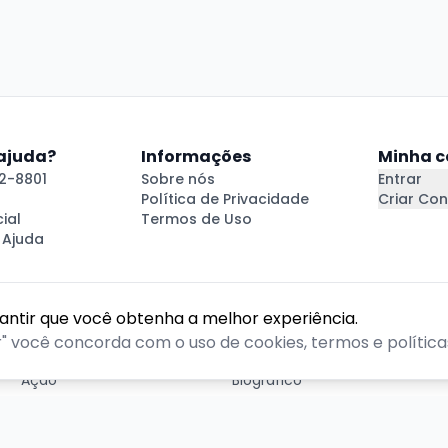
 ajuda?
Informações
Minha c
2-8801
Sobre nós
Entrar
Política de Privacidade
Criar Con
ial
Termos de Uso
 Ajuda
rantir que você obtenha a melhor experiência.
GÊNEROS
r" você concorda com o uso de cookies, termos e políticas
Ação
Biográfico
Comédia
Comédia dramática
Contação
Cult