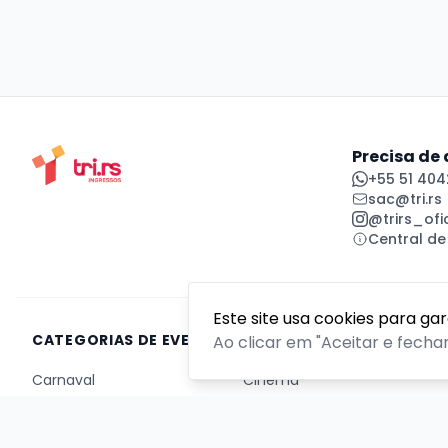
Precisa de
+55 51 404
sac@tri.rs
@trirs_ofic
Central de
Este site usa cookies para ga
CATEGORIAS DE EVENTOS
Ao clicar em "Aceitar e fecha
Carnaval
Cinema
Competição ou torneio
Corporativo
Corrida
Curso, aula, treinamento ou workshop