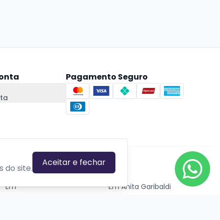
onta
Pagamento Seguro
ta
Aceitar e fechar
CIDADES EM DESTAQUE
 do site.
Em
Em Anita Garibaldi
Em Canela
Em Canoas
Em Caxias do Sul
Em Estrela