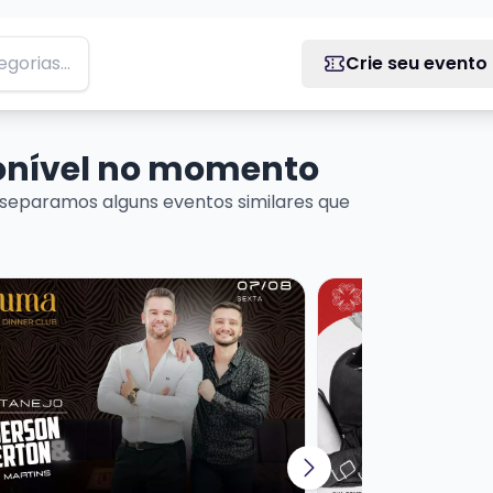
Crie seu evento
ponível no momento
separamos alguns eventos similares que
Artesanal
is sobre Baruma Sertanejo Anderson e Everton + Dj Mart
Veja mais sobre SI