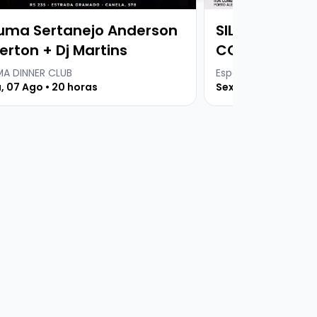
uma Sertanejo Anderson
SILVIA MACHET
erton + Dj Martins
COVER
A DINNER CLUB
Espaço 373
, 07 Ago • 20 horas
Sexta, 07 Ago • 21 