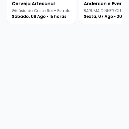
Cerveja Artesanal
Anderson e Everton
Martins
Ginásio do Cristo Rei - Estrela
BARUMA DINNER CLUB
Sábado, 08 Ago • 15 horas
Sexta, 07 Ago • 20 ho