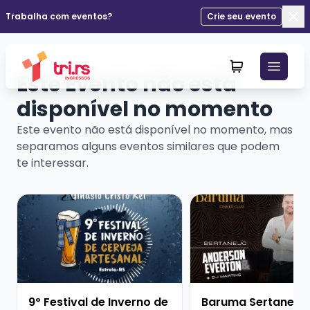
Trabalha com eventos?
Crie seu evento
Fec
Este Evento não está
disponível no momento
Este evento não está disponível no momento, mas
separamos alguns eventos similares que podem
te interessar.
Veja mais sobre 9º Festival de Inverno de Cerveja Art
Veja mais sobre Barum
9º Festival de Inverno de
Baruma Sertanejo