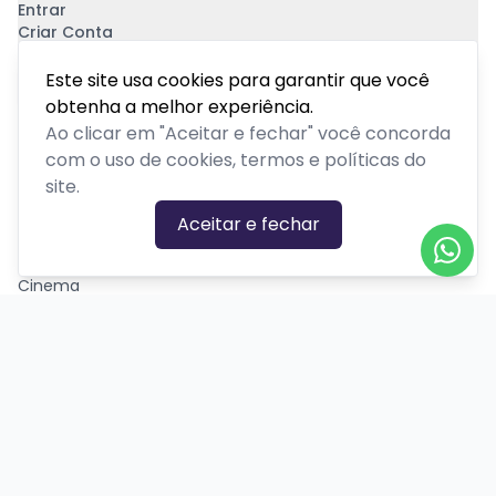
Entrar
Criar Conta
Pagamento Seguro
Este site usa cookies para garantir que você
obtenha a melhor experiência.
Ao clicar em "Aceitar e fechar" você concorda
com o uso de cookies, termos e políticas do
site.
CATEGORIAS DE EVENTOS
Aceitar e fechar
Carnaval
Cinema
Competição ou torneio
Corporativo
Corrida
Curso, aula, treinamento ou workshop
Drive-in