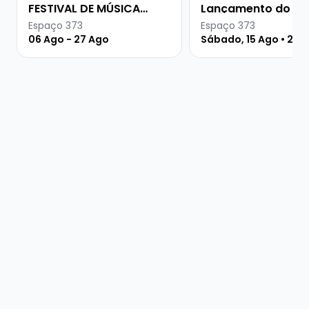
FESTIVAL DE MÚSICA
Lançamento do ál
URUGUAIA
QUALÉ
Espaço 373
Espaço 373
06 Ago - 27 Ago
Sábado, 15 Ago • 21 h