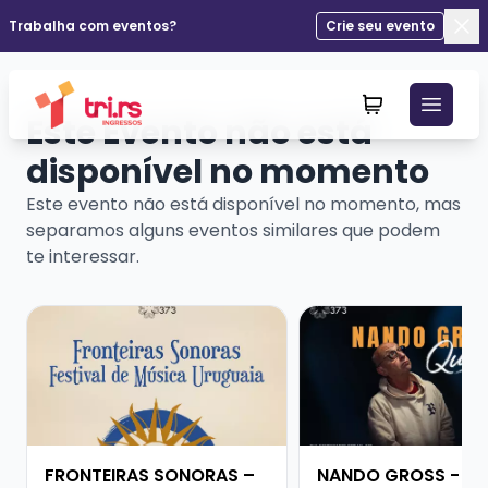
Trabalha com eventos?
Crie seu evento
Fec
Este Evento não está
disponível no momento
Este evento não está disponível no momento, mas
separamos alguns eventos similares que podem
te interessar.
Veja mais sobre FRONTEIRAS SONORAS – FESTIVAL D
Veja mais sobre NAN
FRONTEIRAS SONORAS –
NANDO GROSS -