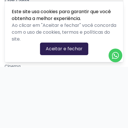
Criar Conta
Pagamento Seguro
Este site usa cookies para garantir que você
obtenha a melhor experiência.
Ao clicar em "Aceitar e fechar" você concorda
com o uso de cookies, termos e políticas do
site.
CATEGORIAS DE EVENTOS
Aceitar e fechar
Carnaval
Cinema
Competição ou torneio
Corporativo
Corrida
Curso, aula, treinamento ou workshop
Drive-in
Espetáculos