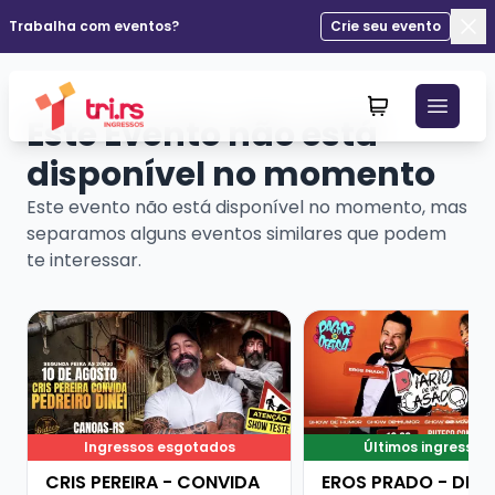
Trabalha com eventos?
Crie seu evento
Fec
Este Evento não está
disponível no momento
Este evento não está disponível no momento, mas
separamos alguns eventos similares que podem
te interessar.
Veja mais sobre CRIS PEREIRA - CONVIDA PEDREIRO DI
Veja mais sobre ERO
Ingressos esgotados
Últimos ingressos
CRIS PEREIRA - CONVIDA
EROS PRADO - DIÁR