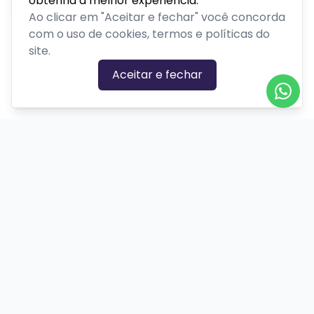
obtenha a melhor experiência.
Ao clicar em "Aceitar e fechar" você concorda
com o uso de cookies, termos e políticas do
site.
Aceitar e fechar
CATEGORIAS DE EVENTOS
Carnaval
Cinema
Competição ou torneio
Corporativo
Corrida
Curso, aula, treinamento ou workshop
Drive-in
Espetáculos
Feira, festival ou exposição
Festas e shows