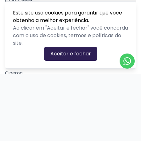
Criar Conta
Pagamento Seguro
Este site usa cookies para garantir que você
obtenha a melhor experiência.
Ao clicar em "Aceitar e fechar" você concorda
com o uso de cookies, termos e políticas do
site.
CATEGORIAS DE EVENTOS
Aceitar e fechar
Carnaval
Cinema
Competição ou torneio
Corporativo
Corrida
Curso, aula, treinamento ou workshop
Drive-in
Espetáculos