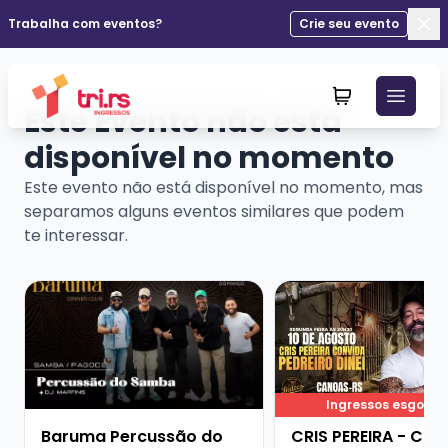
Trabalha com eventos?
Crie seu evento
Fec
Este Evento não está
disponível no momento
Este evento não está disponível no momento, mas
separamos alguns eventos similares que podem
te interessar.
Veja mais sobre Baruma Percussão do Samba + Dj Mar
Veja mais sobre CRIS
Ingressos esgota
Baruma Percussão do
CRIS PEREIRA - CO