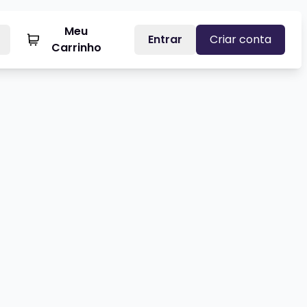
Meu
Entrar
Criar conta
Carrinho
AGUA TAGUA
Veja mais sobre LUCIANO LEÃES 