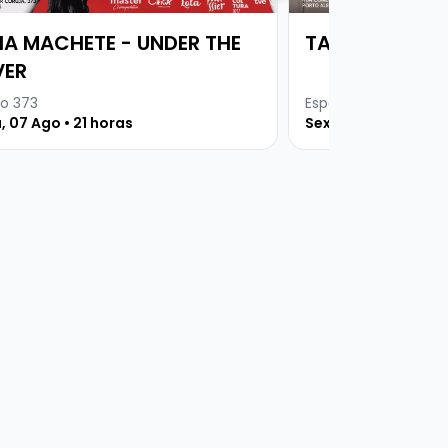
VIA MACHETE - UNDER THE
TAGUA TAGUA
ER
o 373
Espaço 373
, 07 Ago • 21 horas
Sexta, 21 Ago • 21 h