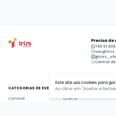
Precisa de
+55 51 404
sac@tri.rs
@trirs_ofic
Central de
Este site usa cookies para ga
CATEGORIAS DE EVENTOS
Ao clicar em "Aceitar e fecha
Carnaval
Cinema
Competição ou torneio
Corporativo
Corrida
Curso, aula, treinamento ou workshop