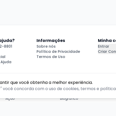
 ajuda?
Informações
Minha c
2-8801
Sobre nós
Entrar
Política de Privacidade
Criar Con
ial
Termos de Uso
 Ajuda
rantir que você obtenha a melhor experiência.
GÊNEROS
r" você concorda com o uso de cookies, termos e políticas
Ação
Biográfico
Comédia
Comédia dramática
Contação
Cult