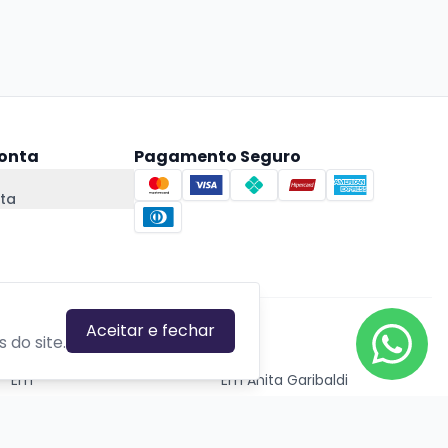
onta
Pagamento Seguro
ta
Aceitar e fechar
CIDADES EM DESTAQUE
 do site.
Em
Em Anita Garibaldi
Em Canela
Em Canoas
Em Caxias do Sul
Em Estrela