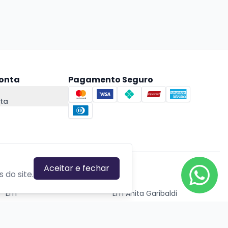
onta
Pagamento Seguro
ta
Aceitar e fechar
CIDADES EM DESTAQUE
 do site.
Em
Em Anita Garibaldi
Em Canela
Em Canoas
Em Caxias do Sul
Em Estrela