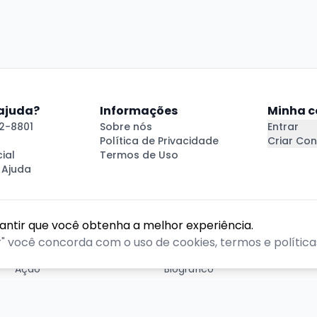
 ajuda?
Informações
Minha c
2-8801
Sobre nós
Entrar
Política de Privacidade
Criar Con
ial
Termos de Uso
 Ajuda
rantir que você obtenha a melhor experiência.
GÊNEROS
r" você concorda com o uso de cookies, termos e políticas
Ação
Biográfico
Comédia
Comédia dramática
Contação
Cult