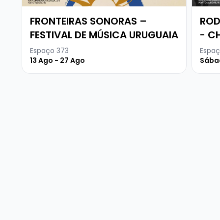
FRONTEIRAS SONORAS –
ROD
FESTIVAL DE MÚSICA URUGUAIA
- C
DIT
Espaço 373
Espaç
13 Ago - 27 Ago
Sábad