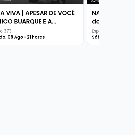
A VIVA | APESAR DE VOCÊ
NANDO GROSS
HICO BUARQUE E A
do álbum QUA
ADURA MILITAR
o 373
Espaço 373
o, 08 Ago • 21 horas
Sábado, 15 Ago • 21