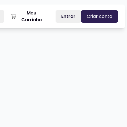
Meu
Entrar
Criar conta
Carrinho
 E A DITADURA MILITAR
ANDO GROSS - Lançamento do álbum QUALÉ
Veja mais sobre TAGUA TAGUA