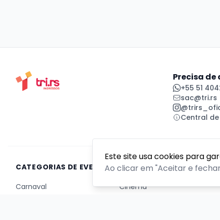
Precisa de
+55 51 404
sac@tri.rs
@trirs_ofic
Central de
Este site usa cookies para ga
CATEGORIAS DE EVENTOS
Ao clicar em "Aceitar e fecha
Carnaval
Cinema
Competição ou torneio
Corporativo
Corrida
Curso, aula, treinamento ou workshop