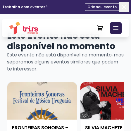
Trabalha com eventos?
Crie seu evento
Fec
Este Evento não está
disponível no momento
Este evento não está disponível no momento, mas
separamos alguns eventos similares que podem
te interessar.
Veja mais sobre FRONTEIRAS SONORAS – FESTIVAL D
Veja mais sobre SIL
FRONTEIRAS SONORAS –
SILVIA MACHETE - 