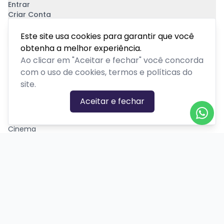
Entrar
Criar Conta
Pagamento Seguro
Este site usa cookies para garantir que você
obtenha a melhor experiência.
Ao clicar em "Aceitar e fechar" você concorda
com o uso de cookies, termos e políticas do
site.
CATEGORIAS DE EVENTOS
Aceitar e fechar
Carnaval
Cinema
Competição ou torneio
Corporativo
Corrida
Curso, aula, treinamento ou workshop
Drive-in