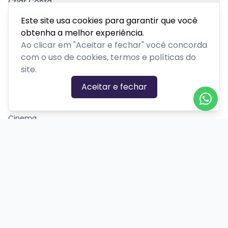
Criar Conta
Pagamento Seguro
Este site usa cookies para garantir que você
obtenha a melhor experiência.
Ao clicar em "Aceitar e fechar" você concorda
com o uso de cookies, termos e políticas do
site.
CATEGORIAS DE EVENTOS
Aceitar e fechar
Carnaval
Cinema
Competição ou torneio
Corporativo
Corrida
Curso, aula, treinamento ou workshop
Drive-in
Espetáculos