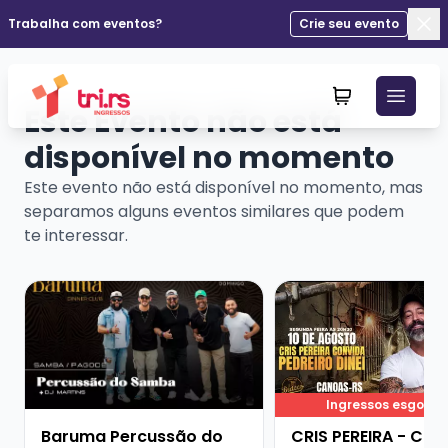
Trabalha com eventos?
Crie seu evento
Fec
Este Evento não está
disponível no momento
Este evento não está disponível no momento, mas
separamos alguns eventos similares que podem
te interessar.
Veja mais sobre Baruma Percussão do Samba + Dj Mar
Veja mais sobre CRIS
Ingressos esgota
Baruma Percussão do
CRIS PEREIRA - CO