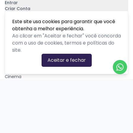
Entrar
Criar Conta
Pagamento Seguro
Este site usa cookies para garantir que você
obtenha a melhor experiência.
Ao clicar em "Aceitar e fechar" você concorda
com o uso de cookies, termos e políticas do
site.
CATEGORIAS DE EVENTOS
Aceitar e fechar
Carnaval
Cinema
Competição ou torneio
Corporativo
Corrida
Curso, aula, treinamento ou workshop
Drive-in