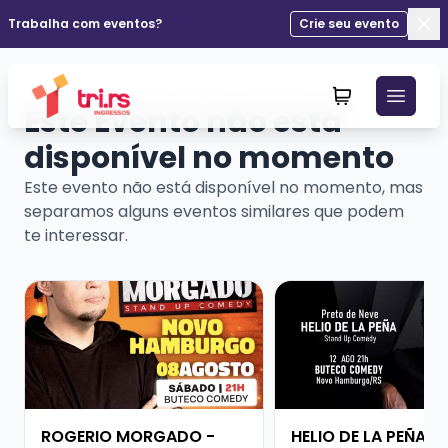
Trabalha com eventos?
Crie seu evento
Fec
Este Evento não está
disponível no momento
Este evento não está disponível no momento, mas
separamos alguns eventos similares que podem
te interessar.
Veja mais sobre ROGERIO MORGADO - SHOW SOLO
Veja mais sobre HELI
ROGERIO MORGADO -
HELIO DE LA PEÑA -