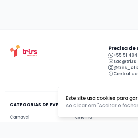
Precisa de
+55 51 404
sac@tri.rs
@trirs_ofic
Central de
Este site usa cookies para ga
CATEGORIAS DE EVENTOS
Ao clicar em "Aceitar e fecha
Carnaval
Cinema
Competição ou torneio
Corporativo
Corrida
Curso, aula, treinamento ou workshop