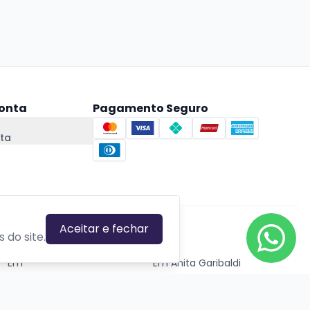
onta
Pagamento Seguro
ta
Aceitar e fechar
CIDADES EM DESTAQUE
 do site.
Em
Em Anita Garibaldi
Em Canela
Em Canoas
Em Caxias do Sul
Em Gravataí