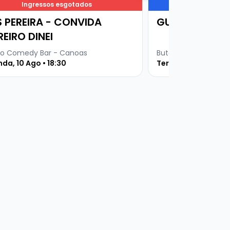
Ingressos esgotados
Ingresso
S PEREIRA - CONVIDA
GURI DE URUG
REIRO DINEI
o Comedy Bar - Canoas
Buteco Comedy Bar
da, 10 Ago • 18:30
Terça, 11 Ago • 19 h