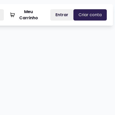
Meu
Entrar
Criar conta
Carrinho
RI DE URUGUAIANA
Veja mais sobre HELIO DE LA PEÑ