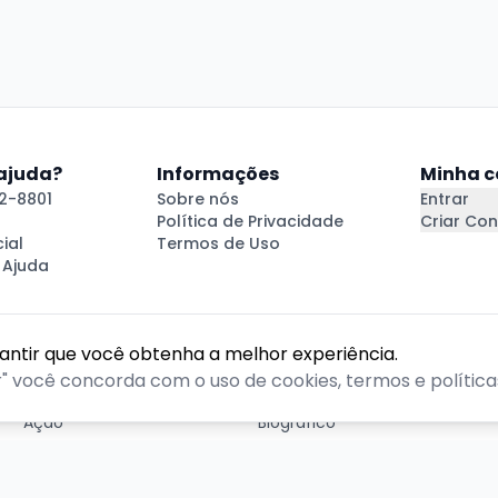
 ajuda?
Informações
Minha c
2-8801
Sobre nós
Entrar
Política de Privacidade
Criar Con
ial
Termos de Uso
 Ajuda
rantir que você obtenha a melhor experiência.
GÊNEROS
r" você concorda com o uso de cookies, termos e políticas
Ação
Biográfico
Comédia
Comédia dramática
Contação
Cult