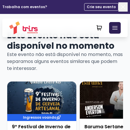
Trabalha com eventos?
Crie seu evento
Fec
Este Evento não está
disponível no momento
Este evento não está disponível no momento, mas
separamos alguns eventos similares que podem
te interessar.
Veja mais sobre 9º Festival de Inverno de Cerveja Art
Veja mais sobre Barum
Ingressos voando
9º Festival de Inverno de
Baruma Sertanejo