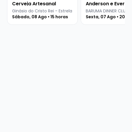
Cerveja Artesanal
Anderson e Everton
Martins
Ginásio do Cristo Rei - Estrela
BARUMA DINNER CLUB
Sábado, 08 Ago • 15 horas
Sexta, 07 Ago • 20 ho