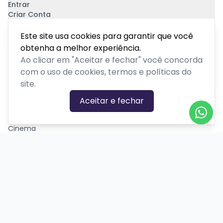
Entrar
Criar Conta
Pagamento Seguro
Este site usa cookies para garantir que você
obtenha a melhor experiência.
Ao clicar em "Aceitar e fechar" você concorda
com o uso de cookies, termos e políticas do
site.
CATEGORIAS DE EVENTOS
Aceitar e fechar
Carnaval
Cinema
Competição ou torneio
Corporativo
Corrida
Curso, aula, treinamento ou workshop
Drive-in