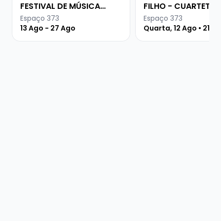
FESTIVAL DE MÚSICA
FILHO - CUARTETO
URUGUAIA
CAMINANTE
Espaço 373
Espaço 373
13 Ago - 27 Ago
Quarta, 12 Ago • 21 h