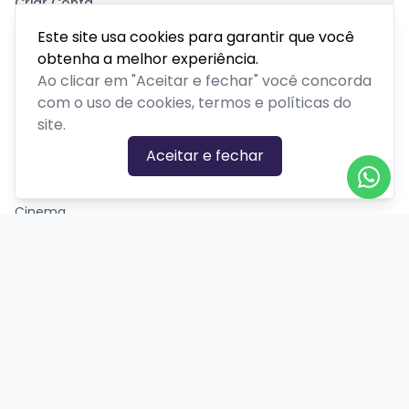
Criar Conta
Pagamento Seguro
Este site usa cookies para garantir que você
obtenha a melhor experiência.
Ao clicar em "Aceitar e fechar" você concorda
com o uso de cookies, termos e políticas do
site.
CATEGORIAS DE EVENTOS
Aceitar e fechar
Carnaval
Cinema
Competição ou torneio
Corporativo
Corrida
Curso, aula, treinamento ou workshop
Drive-in
Espetáculos