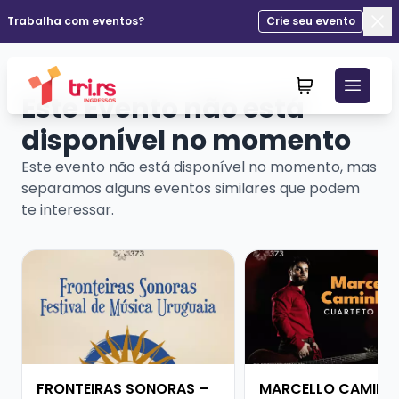
Trabalha com eventos?
Crie seu evento
Fec
Este Evento não está
disponível no momento
Este evento não está disponível no momento, mas
separamos alguns eventos similares que podem
te interessar.
Veja mais sobre FRONTEIRAS SONORAS – FESTIVAL D
Veja mais sobre MAR
FRONTEIRAS SONORAS –
MARCELLO CAMINH