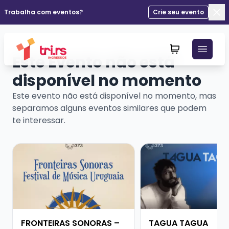
Trabalha com eventos?
Crie seu evento
Fec
Este Evento não está
disponível no momento
Este evento não está disponível no momento, mas
separamos alguns eventos similares que podem
te interessar.
Veja mais sobre FRONTEIRAS SONORAS – FESTIVAL D
Veja mais sobre TAG
FRONTEIRAS SONORAS –
TAGUA TAGUA