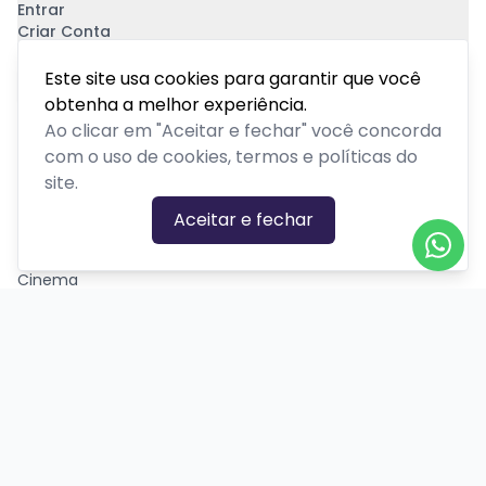
Entrar
Criar Conta
Pagamento Seguro
Este site usa cookies para garantir que você
obtenha a melhor experiência.
Ao clicar em "Aceitar e fechar" você concorda
com o uso de cookies, termos e políticas do
site.
CATEGORIAS DE EVENTOS
Aceitar e fechar
Carnaval
Cinema
Competição ou torneio
Corporativo
Corrida
Curso, aula, treinamento ou workshop
Drive-in