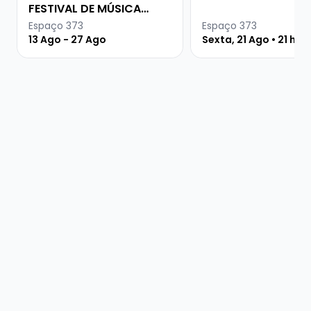
FESTIVAL DE MÚSICA
URUGUAIA
Espaço 373
Espaço 373
13 Ago - 27 Ago
Sexta, 21 Ago • 21 hor