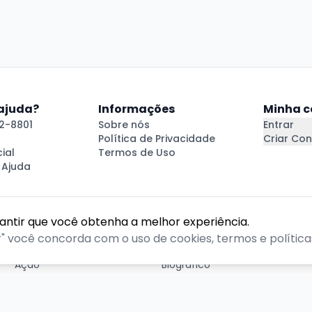
 ajuda?
Informações
Minha c
2-8801
Sobre nós
Entrar
Política de Privacidade
Criar Con
ial
Termos de Uso
 Ajuda
rantir que você obtenha a melhor experiência.
GÊNEROS
r" você concorda com o uso de cookies, termos e políticas
Ação
Biográfico
Comédia
Comédia dramática
Contação
Cult