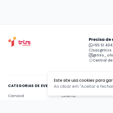
Precisa de
+55 51 404
sac@tri.rs
@trirs_ofic
Central de
Este site usa cookies para ga
CATEGORIAS DE EVENTOS
Ao clicar em "Aceitar e fecha
Carnaval
Cinema
Competição ou torneio
Corporativo
Corrida
Curso, aula, treinamento ou workshop