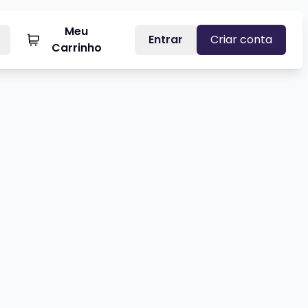
Meu
Entrar
Criar conta
Carrinho
AGUA TAGUA
Veja mais sobre DADO SILVEIRA T