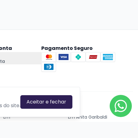
onta
Pagamento Seguro
ta
Aceitar e fechar
CIDADES EM DESTAQUE
 do site.
Em
Em Anita Garibaldi
Em Canela
Em Canoas
Em Caxias do Sul
Em Estrela