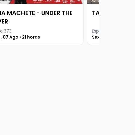
VIA MACHETE - UNDER THE
TAGUA TAGUA
ER
o 373
Espaço 373
, 07 Ago • 21 horas
Sexta, 21 Ago • 21 h