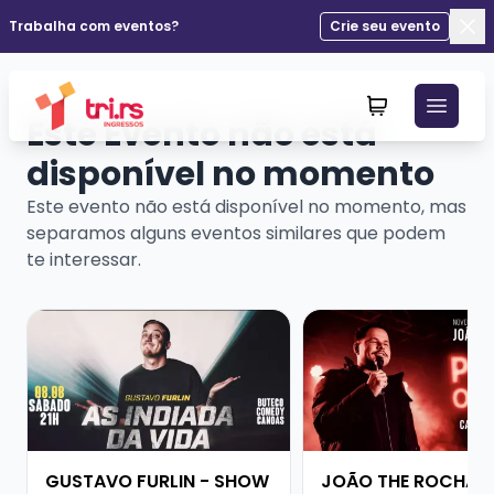
Trabalha com eventos?
Crie seu evento
Fec
Este Evento não está
disponível no momento
Este evento não está disponível no momento, mas
separamos alguns eventos similares que podem
te interessar.
Veja mais sobre GUSTAVO FURLIN - SHOW SOLO
Veja mais sobre JOÃ
GUSTAVO FURLIN - SHOW
JOÃO THE ROCHA -