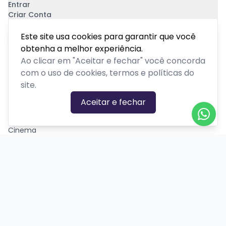
Entrar
Criar Conta
Pagamento Seguro
Este site usa cookies para garantir que você
obtenha a melhor experiência.
Ao clicar em "Aceitar e fechar" você concorda
com o uso de cookies, termos e políticas do
site.
CATEGORIAS DE EVENTOS
Aceitar e fechar
Carnaval
Cinema
Competição ou torneio
Corporativo
Corrida
Curso, aula, treinamento ou workshop
Drive-in