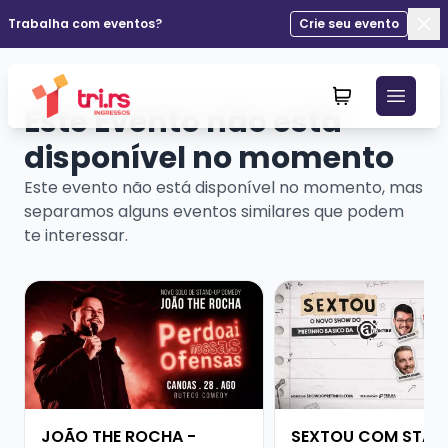
Trabalha com eventos?
Crie seu evento
Fec
Este Evento não está
disponível no momento
Este evento não está disponível no momento, mas
separamos alguns eventos similares que podem
te interessar.
Veja mais sobre JOÃO THE ROCHA - SHOW SOLO
Veja mais sobre SE
JOÃO THE ROCHA -
SEXTOU COM STAN