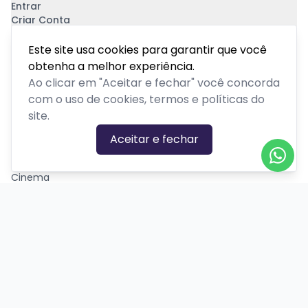
Entrar
Criar Conta
Pagamento Seguro
Este site usa cookies para garantir que você
obtenha a melhor experiência.
Ao clicar em "Aceitar e fechar" você concorda
com o uso de cookies, termos e políticas do
site.
CATEGORIAS DE EVENTOS
Aceitar e fechar
Carnaval
Cinema
Competição ou torneio
Corporativo
Corrida
Curso, aula, treinamento ou workshop
Drive-in