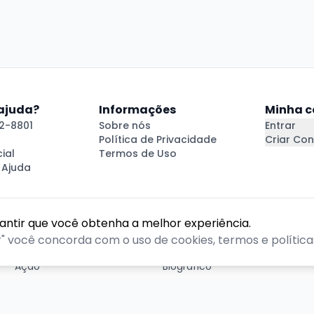
 ajuda?
Informações
Minha c
2-8801
Sobre nós
Entrar
Política de Privacidade
Criar Con
ial
Termos de Uso
 Ajuda
rantir que você obtenha a melhor experiência.
GÊNEROS
r" você concorda com o uso de cookies, termos e políticas
Ação
Biográfico
Comédia
Comédia dramática
Contação
Cult