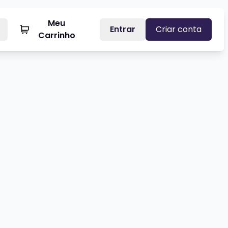
Meu
Entrar
Criar conta
Carrinho
FERMEIRO SINCERO - ENTRE SERINGAS E RISOS
Veja mais sobre CAIO MARTINS 