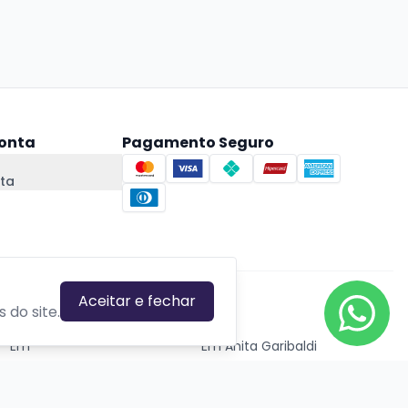
onta
Pagamento Seguro
ta
Aceitar e fechar
CIDADES EM DESTAQUE
 do site.
Em
Em Anita Garibaldi
Em Canela
Em Canoas
Em Caxias do Sul
Em Estrela