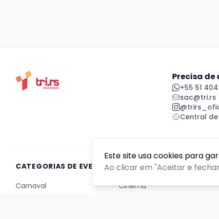
Precisa de
+55 51 404
sac@tri.rs
@trirs_ofic
Central de
Este site usa cookies para ga
CATEGORIAS DE EVENTOS
Ao clicar em "Aceitar e fecha
Carnaval
Cinema
Competição ou torneio
Corporativo
Corrida
Curso, aula, treinamento ou workshop