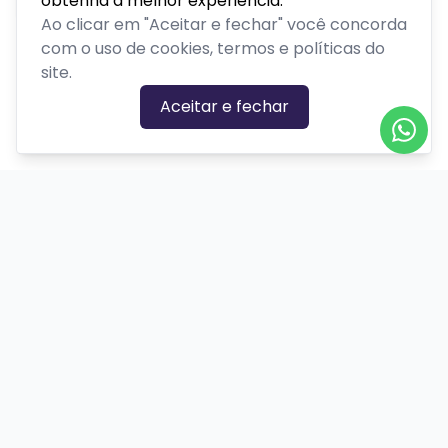
obtenha a melhor experiência.
Ao clicar em "Aceitar e fechar" você concorda
com o uso de cookies, termos e políticas do
site.
Aceitar e fechar
CATEGORIAS DE EVENTOS
Carnaval
Cinema
Competição ou torneio
Corporativo
Corrida
Curso, aula, treinamento ou workshop
Drive-in
Espetáculos
Feira, festival ou exposição
Festas e shows