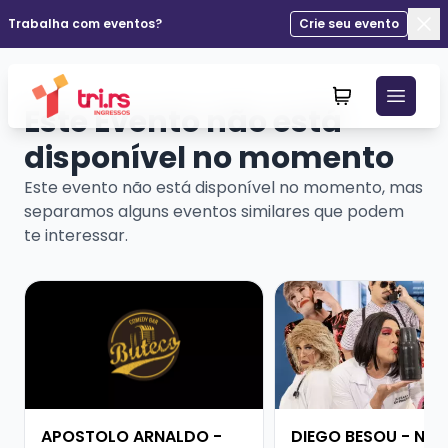
Trabalha com eventos?
Crie seu evento
Fec
Este Evento não está
disponível no momento
Este evento não está disponível no momento, mas
separamos alguns eventos similares que podem
te interessar.
Veja mais sobre APOSTOLO ARNALDO - PESADO DEMA
Veja mais sobre DIE
APOSTOLO ARNALDO -
DIEGO BESOU - NEM