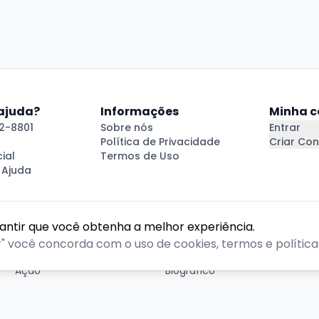
 ajuda?
Informações
Minha c
2-8801
Sobre nós
Entrar
Política de Privacidade
Criar Con
ial
Termos de Uso
 Ajuda
rantir que você obtenha a melhor experiência.
GÊNEROS
r" você concorda com o uso de cookies, termos e políticas
Ação
Biográfico
Comédia
Comédia dramática
Contação
Cult