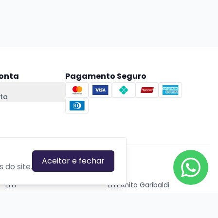
onta
Pagamento Seguro
ta
Aceitar e fechar
CIDADES EM DESTAQUE
 do site.
Em
Em Anita Garibaldi
Em Canela
Em Canoas
Em Caxias do Sul
Em Estrela