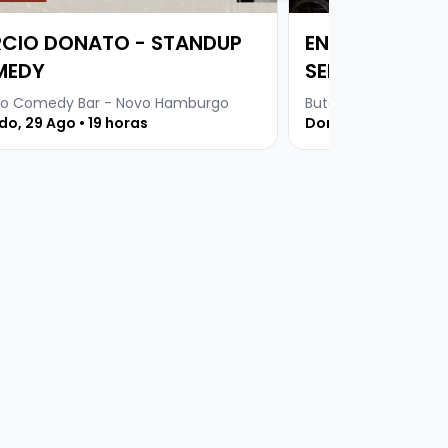
CIO DONATO - STANDUP
ENFERMEIRO SI
MEDY
SERINGAS E RI
o Comedy Bar - Novo Hamburgo
Buteco Comedy Bar
o, 29 Ago • 19 horas
Domingo, 30 Ago • 