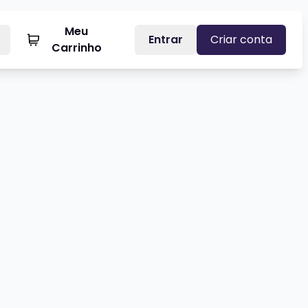
Meu
Entrar
Criar conta
Carrinho
FERMEIRO SINCERO - ENTRE SERINGAS E RISOS
Veja mais sobre LUCAS ALVES -