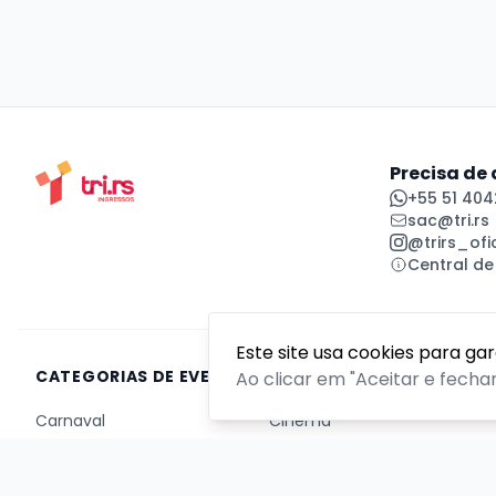
Precisa de
+55 51 404
sac@tri.rs
@trirs_ofic
Central de
Este site usa cookies para ga
CATEGORIAS DE EVENTOS
Ao clicar em "Aceitar e fecha
Carnaval
Cinema
Competição ou torneio
Corporativo
Corrida
Curso, aula, treinamento ou workshop