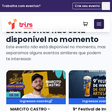
Trabalha com eventos?
Crie seu evento
Fec
Este Evento não está
disponível no momento
Este evento não está disponível no momento, mas
separamos alguns eventos similares que podem
te interessar.
Veja mais sobre MARCITO CASTRO - STANDUP COME
Veja mais sobre 9º Fe
Ingressos voando
Ingressos voando
MARCITO CASTRO -
9º Festival de Inve