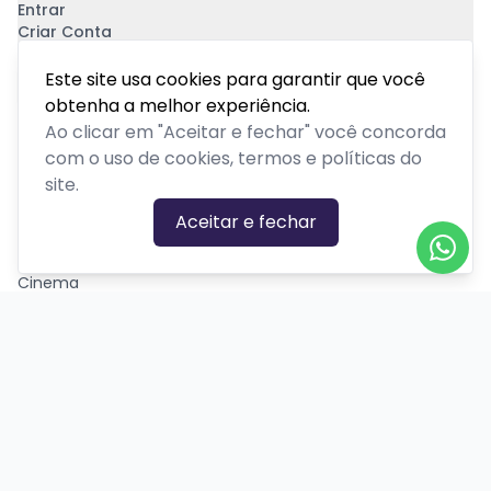
Entrar
Criar Conta
Pagamento Seguro
Este site usa cookies para garantir que você
obtenha a melhor experiência.
Ao clicar em "Aceitar e fechar" você concorda
com o uso de cookies, termos e políticas do
site.
CATEGORIAS DE EVENTOS
Aceitar e fechar
Carnaval
Cinema
Competição ou torneio
Corporativo
Corrida
Curso, aula, treinamento ou workshop
Drive-in