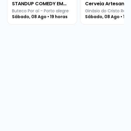
STANDUP COMEDY EM
Cerveja Artesanal
PORTO ALEGRE
Buteco Por aí - Porto alegre
Ginásio do Cristo Rei -
Sábado, 08 Ago • 19 horas
Sábado, 08 Ago • 15 