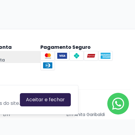
onta
Pagamento Seguro
ta
Aceitar e fechar
CIDADES EM DESTAQUE
 do site.
Em
Em Anita Garibaldi
Em Canela
Em Canoas
Em Caxias do Sul
Em Estrela