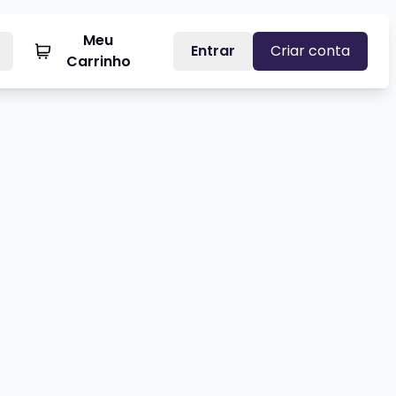
Meu
Entrar
Criar conta
Carrinho
ARCITO CASTRO - STANDUP COMEDY
Veja mais sobre LUCAS ALVES -