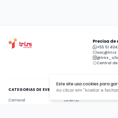
Precisa de
+55 51 404
sac@tri.rs
@trirs_ofic
Central de
Este site usa cookies para ga
CATEGORIAS DE EVENTOS
Ao clicar em "Aceitar e fecha
Carnaval
Cinema
Competição ou torneio
Corporativo
Corrida
Curso, aula, treinamento ou workshop