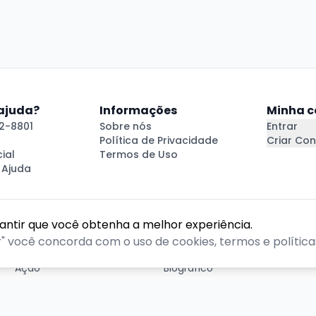
 ajuda?
Informações
Minha c
2-8801
Sobre nós
Entrar
Política de Privacidade
Criar Con
ial
Termos de Uso
 Ajuda
rantir que você obtenha a melhor experiência.
GÊNEROS
r" você concorda com o uso de cookies, termos e políticas
Ação
Biográfico
Comédia
Comédia dramática
Contação
Cult