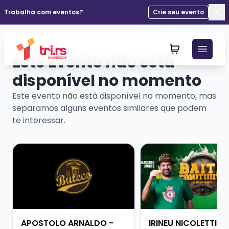
Trabalha com eventos?
Crie seu evento
Fec
Este Evento não está
disponível no momento
Este evento não está disponível no momento, mas
separamos alguns eventos similares que podem
te interessar.
Veja mais sobre APOSTOLO ARNALDO - PESADO DEMA
Veja mais sobre IRINE
APOSTOLO ARNALDO -
IRINEU NICOLETTI