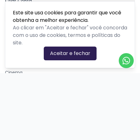
Criar Conta
Pagamento Seguro
Este site usa cookies para garantir que você
obtenha a melhor experiência.
Ao clicar em "Aceitar e fechar" você concorda
com o uso de cookies, termos e políticas do
site.
CATEGORIAS DE EVENTOS
Aceitar e fechar
Carnaval
Cinema
Competição ou torneio
Corporativo
Corrida
Curso, aula, treinamento ou workshop
Drive-in
Espetáculos