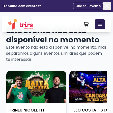
Trabalha com eventos?
Crie seu evento
Fec
Este Evento não está
disponível no momento
Este evento não está disponível no momento, mas
separamos alguns eventos similares que podem
te interessar.
Veja mais sobre IRINEU NICOLETTI
Veja mais sobre LÉO
IRINEU NICOLETTI
LÉO COSTA - STAN