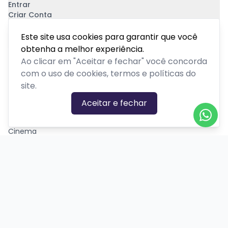
Entrar
Criar Conta
Pagamento Seguro
Este site usa cookies para garantir que você
obtenha a melhor experiência.
Ao clicar em "Aceitar e fechar" você concorda
com o uso de cookies, termos e políticas do
site.
CATEGORIAS DE EVENTOS
Aceitar e fechar
Carnaval
Cinema
Competição ou torneio
Corporativo
Corrida
Curso, aula, treinamento ou workshop
Drive-in