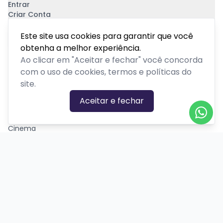
Entrar
Criar Conta
Pagamento Seguro
Este site usa cookies para garantir que você
obtenha a melhor experiência.
Ao clicar em "Aceitar e fechar" você concorda
com o uso de cookies, termos e políticas do
site.
CATEGORIAS DE EVENTOS
Aceitar e fechar
Carnaval
Cinema
Competição ou torneio
Corporativo
Corrida
Curso, aula, treinamento ou workshop
Drive-in