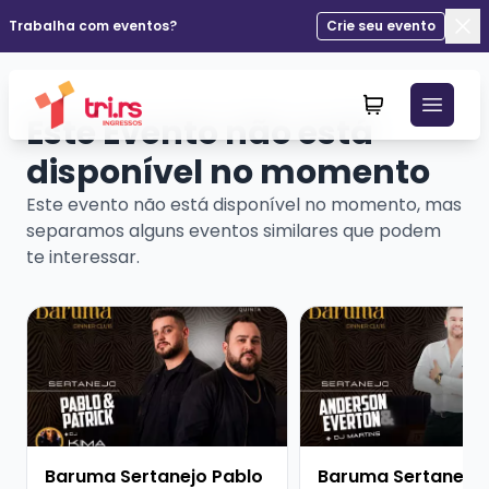
Trabalha com eventos?
Crie seu evento
Fec
Este Evento não está
disponível no momento
Este evento não está disponível no momento, mas
separamos alguns eventos similares que podem
te interessar.
Veja mais sobre Baruma Sertanejo Pablo e Patrick + D
Veja mais sobre Barum
Baruma Sertanejo Pablo
Baruma Sertanejo