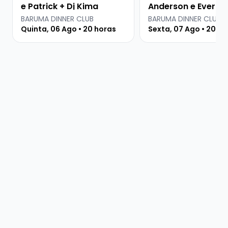
e Patrick + Dj Kima
Anderson e Everton
Martins
BARUMA DINNER CLUB
BARUMA DINNER CLUB
Quinta, 06 Ago • 20 horas
Sexta, 07 Ago • 20 ho