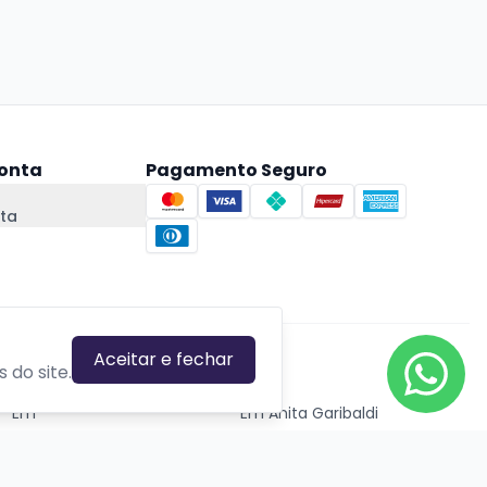
onta
Pagamento Seguro
ta
Aceitar e fechar
CIDADES EM DESTAQUE
 do site.
Em
Em Anita Garibaldi
Em Canela
Em Canoas
Em Caxias do Sul
Em Gravataí