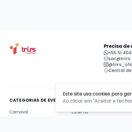
Precisa de
+55 51 404
sac@tri.rs
@trirs_ofic
Central de
Este site usa cookies para ga
CATEGORIAS DE EVENTOS
Ao clicar em "Aceitar e fecha
Carnaval
Cinema
Competição ou torneio
Corporativo
Corrida
Curso, aula, treinamento ou workshop