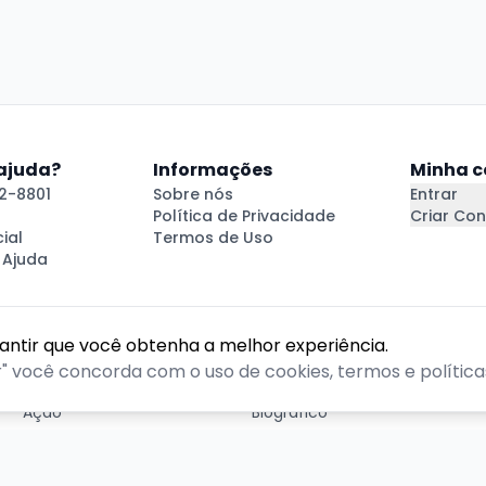
 ajuda?
Informações
Minha c
2-8801
Sobre nós
Entrar
Política de Privacidade
Criar Con
ial
Termos de Uso
 Ajuda
rantir que você obtenha a melhor experiência.
GÊNEROS
r" você concorda com o uso de cookies, termos e políticas
Ação
Biográfico
Comédia
Comédia dramática
Contação
Cult