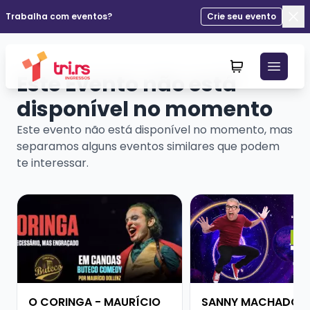
Trabalha com eventos?
Crie seu evento
Fec
Este Evento não está
disponível no momento
Este evento não está disponível no momento, mas
separamos alguns eventos similares que podem
te interessar.
Veja mais sobre O CORINGA - MAURÍCIO DOLLENZ
Veja mais sobre SAN
O CORINGA - MAURÍCIO
SANNY MACHADO -