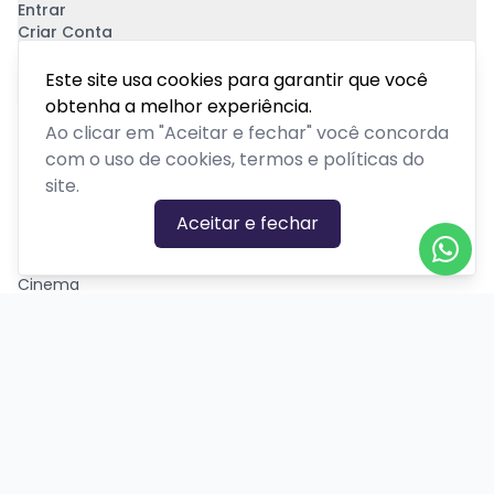
Entrar
Criar Conta
Pagamento Seguro
Este site usa cookies para garantir que você
obtenha a melhor experiência.
Ao clicar em "Aceitar e fechar" você concorda
com o uso de cookies, termos e políticas do
site.
CATEGORIAS DE EVENTOS
Aceitar e fechar
Carnaval
Cinema
Competição ou torneio
Corporativo
Corrida
Curso, aula, treinamento ou workshop
Drive-in