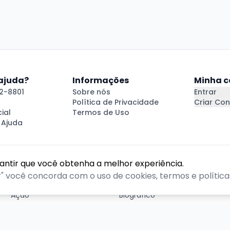
 ajuda?
Informações
Minha c
2-8801
Sobre nós
Entrar
Política de Privacidade
Criar Con
ial
Termos de Uso
 Ajuda
rantir que você obtenha a melhor experiência.
GÊNEROS
r" você concorda com o uso de cookies, termos e políticas
Ação
Biográfico
Comédia
Comédia dramática
Contação
Cult