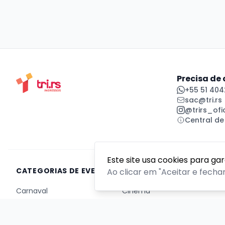
Precisa de
+55 51 404
sac@tri.rs
@trirs_ofic
Central de
Este site usa cookies para ga
CATEGORIAS DE EVENTOS
Ao clicar em "Aceitar e fecha
Carnaval
Cinema
Competição ou torneio
Corporativo
Corrida
Curso, aula, treinamento ou workshop