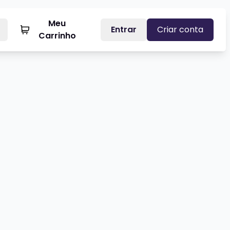
Meu
Entrar
Criar conta
Carrinho
HICO VENDENDO RAÍZ - STANDUP COMEDY
Veja mais sobre SEXTOU COM S