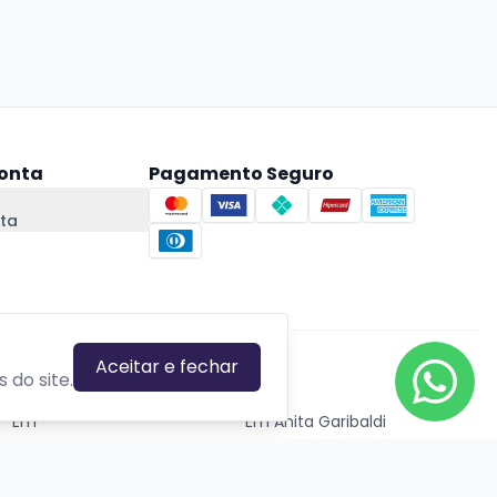
onta
Pagamento Seguro
ta
Aceitar e fechar
CIDADES EM DESTAQUE
 do site.
Em
Em Anita Garibaldi
Em Canela
Em Canoas
Em Caxias do Sul
Em Estrela