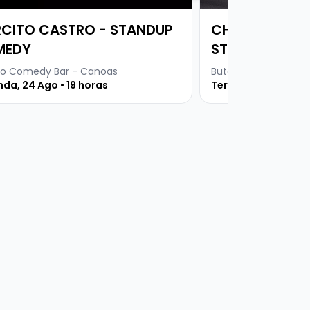
CITO CASTRO - STANDUP
CHICO VENDEN
MEDY
STANDUP COM
o Comedy Bar - Canoas
Buteco Comedy Bar
da, 24 Ago • 19 horas
Terça, 25 Ago • 19 