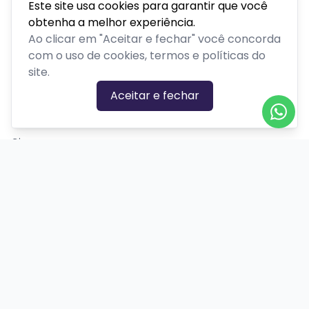
Este site usa cookies para garantir que você
obtenha a melhor experiência.
Ao clicar em "Aceitar e fechar" você concorda
com o uso de cookies, termos e políticas do
site.
CATEGORIAS DE EVENTOS
Aceitar e fechar
Carnaval
Cinema
Competição ou torneio
Corporativo
Corrida
Curso, aula, treinamento ou workshop
Drive-in
Espetáculos
Feira, festival ou exposição