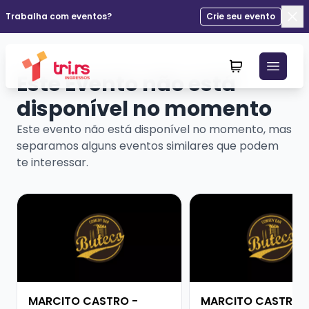
Trabalha com eventos?
Crie seu evento
Fec
Este Evento não está
disponível no momento
Este evento não está disponível no momento, mas
separamos alguns eventos similares que podem
te interessar.
Veja mais sobre MARCITO CASTRO - STANDUP COME
Veja mais sobre MA
MARCITO CASTRO -
MARCITO CASTRO 