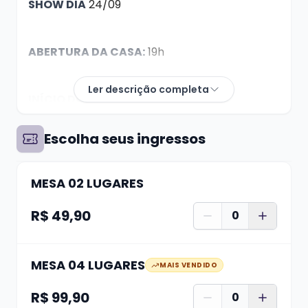
SHOW DIA
24/09
ABERTURA DA CASA:
19h
Ler descrição completa
INÍCIO DO SHOW:
21h
Escolha seus ingressos
MESA 02 LUGARES
DÚVIDAS? whats (51) 99624 3444
R$ 49,90
0
A compra de ingresso garante apenas seu
lugar, não a localização da mesa. A
MESA 04 LUGARES
MAIS VENDIDO
distribuição das mesas se dá de acordo com o
R$ 99,90
horário de chegada na casa, quanto antes
0