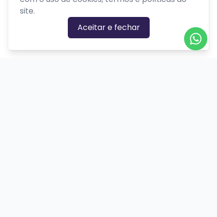
site.
GÊNEROS
Aceitar e fechar
Ação
Biográfico
Comédia
Comédia dramática
Contação
Cult
Dança
Drama
Educação
Espírita
Experimental
Experiência