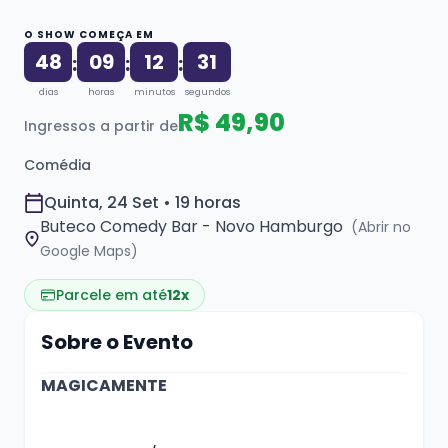
O SHOW COMEÇA EM
48
09
12
30
:
:
:
dias
horas
minutos
segundos
R$ 49,90
Ingressos a partir de
Comédia
Quinta, 24 Set • 19 horas
Buteco Comedy Bar - Novo Hamburgo
(Abrir no
Google Maps)
Parcele em até
12x
Sobre o Evento
MAGICAMENTE