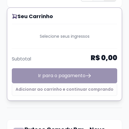
chegar, melhor a mesa.
Seu Carrinho
Pedimos que caso haja necessidades
especiais de locomoção ou localização, que
Selecione seus ingressos
sejamos avisados pelo nosso Whats
(51)
99624 3444
R$ 0,00
Subtotal
Ir para o pagamento
PROIBIDA
a entrada de menores de 16 anos
Adicionar ao carrinho e continuar comprando
na casa, crianças de colo e recém-nascidos.