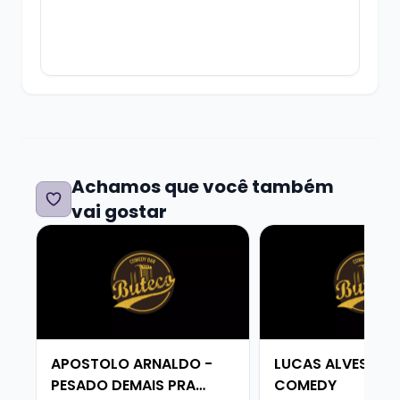
Além de chopp artesanal, drinks,
refrigerantes e sucos!!
Cancelamentos e desistências
somente
com 24h de antecedência para o show, e de
Achamos que você também
acordo com a política de cancelamento do
vai gostar
Tri.rs
Veja mais sobre APOSTOLO ARNALDO - PESADO DEM
Veja mais sobre L
Os ingressos têm validade até o início do
APOSTOLO ARNALDO -
LUCAS ALVES - S
show.
PESADO DEMAIS PRA
COMEDY